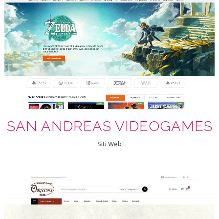
SAN ANDREAS VIDEOGAMES
Siti Web