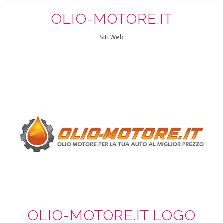
OLIO-MOTORE.IT
Siti Web
OLIO-MOTORE.IT LOGO