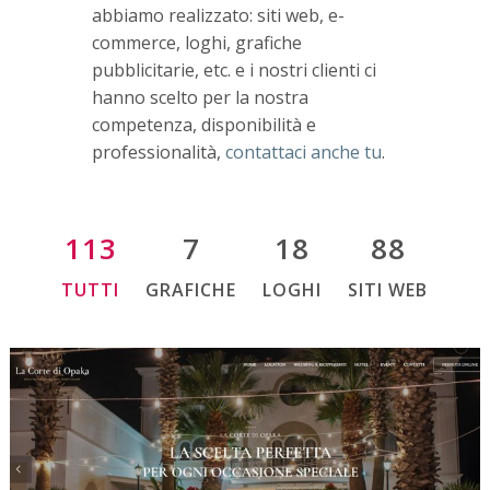
abbiamo realizzato: siti web, e-
commerce, loghi, grafiche
pubblicitarie, etc. e i nostri clienti ci
hanno scelto per la nostra
competenza, disponibilità e
professionalità,
contattaci anche tu
.
113
7
18
88
TUTTI
GRAFICHE
LOGHI
SITI WEB