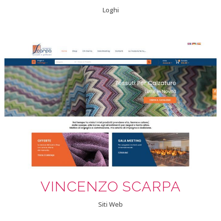
Loghi
VINCENZO SCARPA
Siti Web