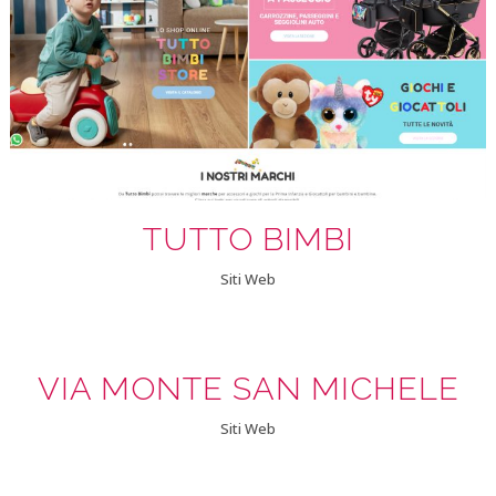
TUTTO BIMBI
Siti Web
VIA MONTE SAN MICHELE
Siti Web