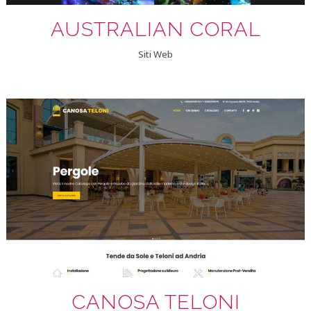
AUSTRALIAN CORAL
Siti Web
CANOSA TELONI