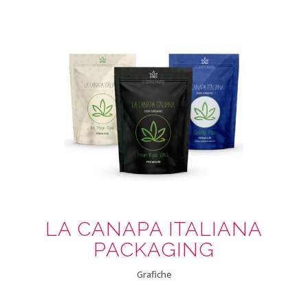
LA CANAPA ITALIANA
PACKAGING
Grafiche