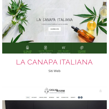
LA CANAPA ITALIANA
Siti Web