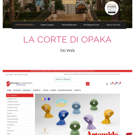
LA CORTE DI OPAKA
Siti Web