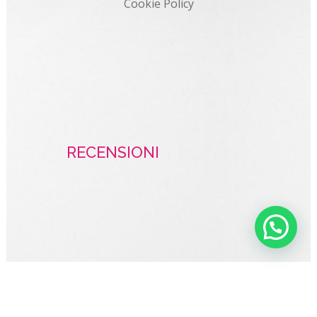
Cookie Policy
RECENSIONI
Creartlab di Carmine Cristallo – Via Ten. Col. Domenico Senatore, 9 –
76121 Barletta – Barletta-Andria-Trani – Telefono: +393939873651
© Copyright. Tutti i diritti sono riservati.
Creartlab.it, Realizzazione siti