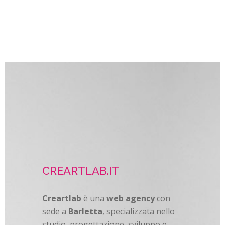
CREARTLAB.IT
Creartlab
è una
web agency
con
sede a
Barletta
, specializzata nello
studio, progettazione, sviluppo e