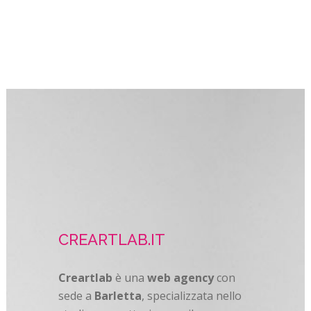
CREARTLAB.IT
Creartlab
è una
web agency
con
sede a
Barletta
, specializzata nello