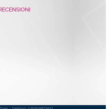
RECENSIONI
ia-Trani – Telefono: +393939873651