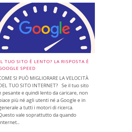
IL TUO SITO È LENTO? LA RISPOSTA È
GOOGLE SPEED
COME SI PUÒ MIGLIORARE LA VELOCITÀ
DEL TUO SITO INTERNET? Se il tuo sito
è pesante e quindi lento da caricare, non
piace più né agli utenti né a Google e in
generale a tutti i motori di ricerca.
Questo vale soprattutto da quando
Internet...