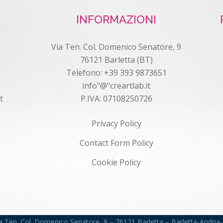
INFORMAZIONI
Via Ten. Col. Domenico Senatore, 9
76121 Barletta (BT)
Telefono: +39 393 9873651
info"@"creartlab.it
t
P.IVA: 07108250726
Privacy Policy
Contact Form Policy
Cookie Policy
Via Ten. Col. Domenico Senatore, 9 – 76121 Barletta – Barletta-Andr